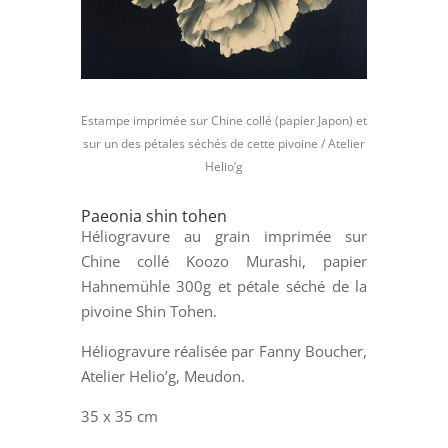
Estampe imprimée sur Chine collé (papier Japon) et
sur un des pétales séchés de cette pivoine / Atelier
Helio’g
Paeonia shin tohen
Héliogravure au grain imprimée sur
Chine collé Koozo Murashi, papier
Hahnemühle 300g et pétale séché de la
pivoine Shin Tohen.
Héliogravure réalisée par Fanny Boucher,
Atelier Helio’g, Meudon.
35 x 35 cm