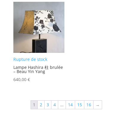
Rupture de stock
Lampe Hashira 柱 brulée
– Beau Yin Yang
640,00
€
1
2
3
4
…
14
15
16
→