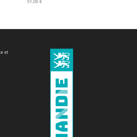
51,00
€
e et