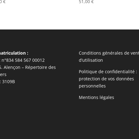
00
€
51,00
€
triculation :
Conditions générales de vent
t n°834 584 567 00012
d’utilisation
S. Alençon – Répertoire des
Politique de confidentialité :
ers
protection de vos données
: 3109B
personnelles
Mentions légales